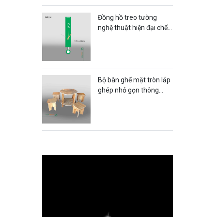
Đồng hồ treo tường
nghệ thuật hiện đại chế
tác từ nhựa mica -
DTT55LHFU
Bộ bàn ghế mặt tròn lắp
ghép nhỏ gọn thông
minh dành cho quán trà
quán cafe - BG16LHFU