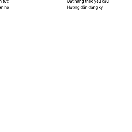
n tức
Đặt hàng theo yêu cầu
ên hệ
Hướng dẫn đăng ký