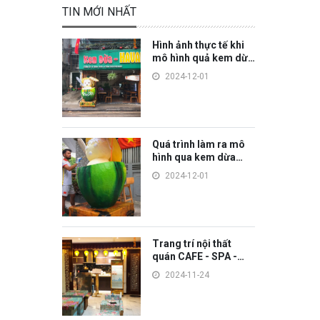
TIN MỚI NHẤT
Hình ảnh thực tế khi
mô hình quả kem dừa
khi đặt ở quán
2024-12-01
Quá trình làm ra mô
hình qua kem dừa
trang trí
2024-12-01
Trang trí nội thất
quán CAFE - SPA -
HOME theo phong
2024-11-24
cách Hà Nội cổ