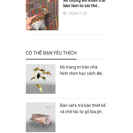
Ấn tượng với khăn trải
bàn làm từ vải thổ
cẩm
2024-11-22
CÓ THỂ BẠN YÊU THÍCH
Đồ trang trí trần nhà
hình chim hạc cách điệu
làm bằng chất liệu inox
mạ vàng sang trọng -
DTT47LHFU
Bàn cafe trà bàn thiết kế
và chế tác từ gỗ lũa phù
hương mộc mạc nhỏ
gọn - B64LHFU