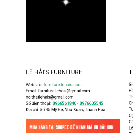
LÊ HẢI'S FURNITURE
T
Website:
furniture.lehais.com
Gi
Hồ
Email:
furniture.lehais@gmail.com
-
Th
noithatlehais@gmail.com
C
Số điện thoại:
0966561840
-
0976605545
T
Địa chỉ: Số 45 Mỹ Ré, Như Xuân, Thanh Hóa
C
C
L