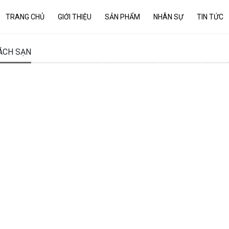
TRANG CHỦ
GIỚI THIỆU
SẢN PHẨM
NHÂN SỰ
TIN TỨC
ÁCH SẠN