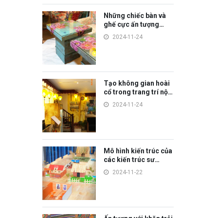
Những chiếc bàn và
ghế cực ấn tượng
trong trang trí nội
2024-11-24
thất
Tạo không gian hoài
cổ trong trang trí nội
thất quán CAFE - SPA
2024-11-24
- HOME
Mô hình kiến trúc của
các kiến trúc sư
tương lai
2024-11-22