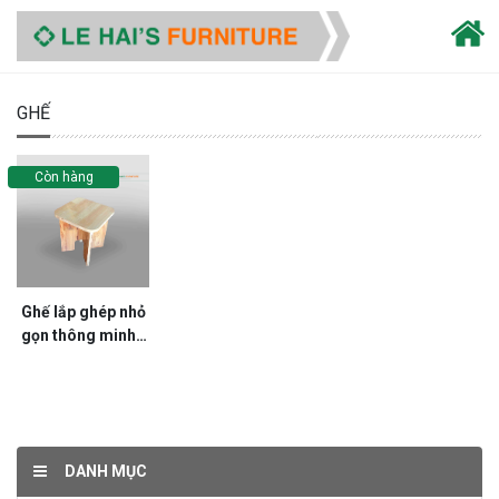
GHẾ
Còn hàng
Ghế lắp ghép nhỏ
gọn thông minh -
G67LHFU
DANH MỤC