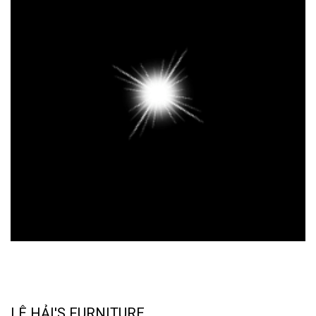
LÊ HẢI'S FURNITURE