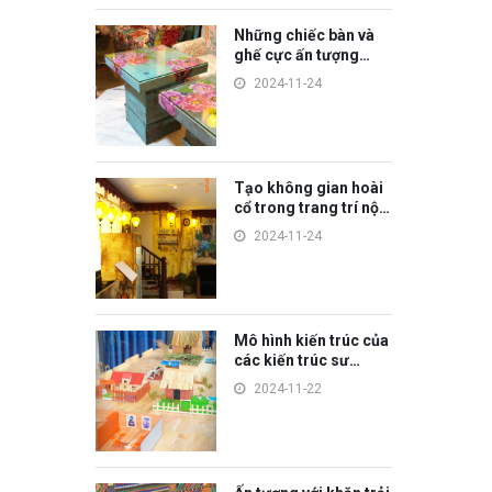
Những chiếc bàn và
ghế cực ấn tượng
trong trang trí nội
2024-11-24
thất
Tạo không gian hoài
cổ trong trang trí nội
thất quán CAFE - SPA
2024-11-24
- HOME
Mô hình kiến trúc của
các kiến trúc sư
tương lai
2024-11-22