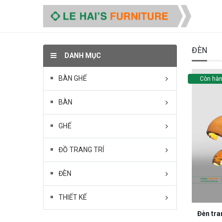
ĐÈN
DANH MỤC
BÀN GHẾ
Còn hà
BÀN
GHẾ
ĐỒ TRANG TRÍ
ĐÈN
THIẾT KẾ
Đèn tra