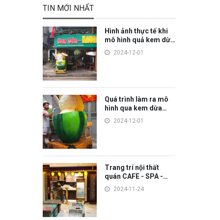
TIN MỚI NHẤT
Hình ảnh thực tế khi
mô hình quả kem dừa
khi đặt ở quán
2024-12-01
Quá trình làm ra mô
hình qua kem dừa
trang trí
2024-12-01
Trang trí nội thất
quán CAFE - SPA -
HOME theo phong
2024-11-24
cách Hà Nội cổ