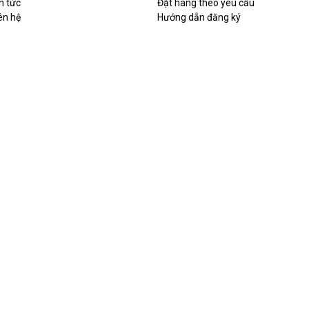
n tức
Đặt hàng theo yêu cầu
ên hệ
Hướng dẫn đăng ký