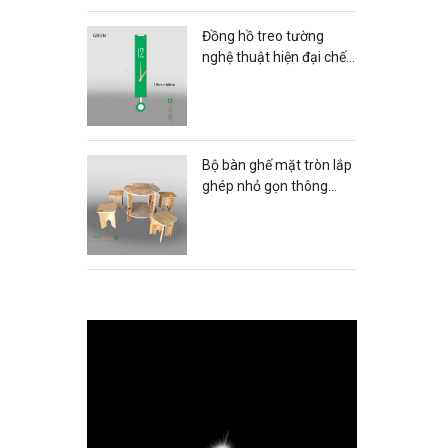
Đồng hồ treo tường
nghệ thuật hiện đại chế
tác từ nhựa mica -
DTT55LHFU
Bộ bàn ghế mặt tròn lắp
ghép nhỏ gọn thông
minh dành cho quán trà
quán cafe - BG16LHFU