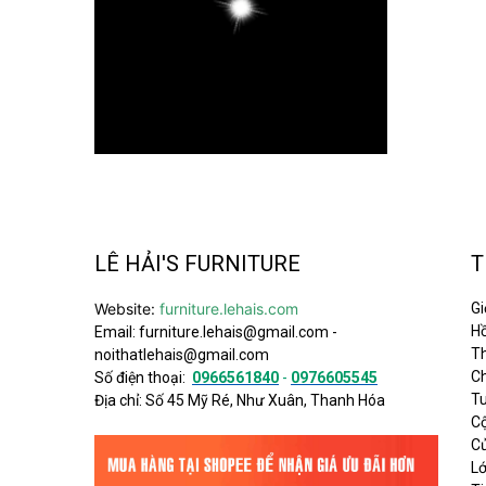
LÊ HẢI'S FURNITURE
T
Website:
furniture.lehais.com
Gi
Hồ
Email:
furniture.lehais@gmail.com
-
Th
noithatlehais@gmail.com
C
Số điện thoại:
0966561840
-
0976605545
T
Địa chỉ: Số 45 Mỹ Ré, Như Xuân, Thanh Hóa
C
C
L