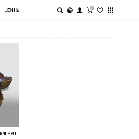
0
LIÊN HỆ
 D59LHFU