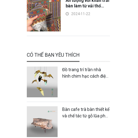
Ấn tượng với khăn trải
bàn làm từ vải thổ
cẩm
2024-11-22
CÓ THỂ BẠN YÊU THÍCH
Đồ trang trí trần nhà
hình chim hạc cách điệu
làm bằng chất liệu inox
mạ vàng sang trọng -
DTT47LHFU
Bàn cafe trà bàn thiết kế
và chế tác từ gỗ lũa phù
hương mộc mạc nhỏ
gọn - B64LHFU