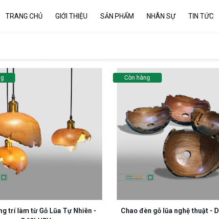
TRANG CHỦ
GIỚI THIỆU
SẢN PHẨM
NHÂN SỰ
TIN TỨC
ng
Còn hàng
ng trí làm từ Gỗ Lũa Tự Nhiên -
Chao đèn gỗ lũa nghệ thuật -