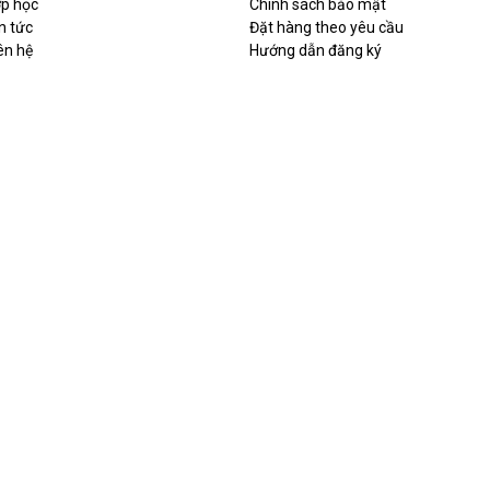
ớp học
Chính sách bảo mật
n tức
Đặt hàng theo yêu cầu
ên hệ
Hướng dẫn đăng ký