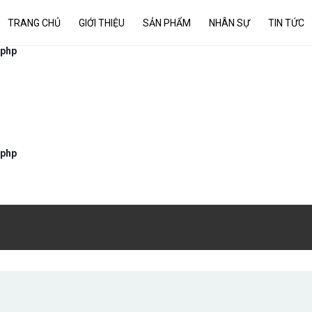
TRANG CHỦ
GIỚI THIỆU
SẢN PHẨM
NHÂN SỰ
TIN TỨC
.php
.php