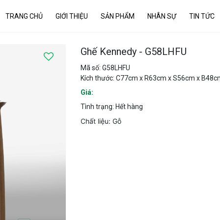
TRANG CHỦ
GIỚI THIỆU
SẢN PHẨM
NHÂN SỰ
TIN TỨC
Ghế Kennedy - G58LHFU
Mã số: G58LHFU
Kích thước: C77cm x R63cm x S56cm x B48c
Giá:
Tình trạng: Hết hàng
Chất liệu: Gỗ