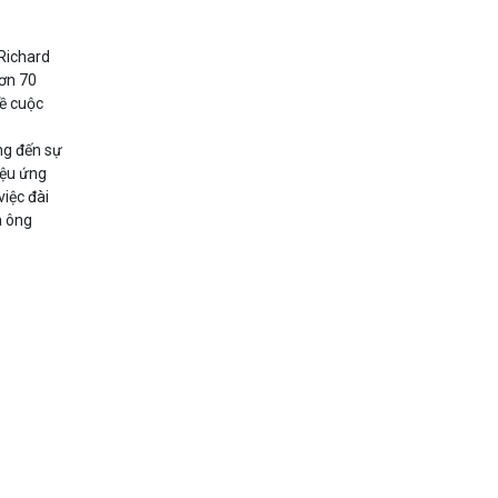
 Richard
hơn 70
ề cuộc
ng đến sự
iệu ứng
việc đài
a ông