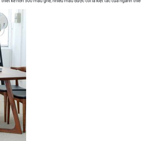
 thiết kế hơn 500 mẫu ghế, nhiều mẫu được coi là kiệt tác của ngành thiết