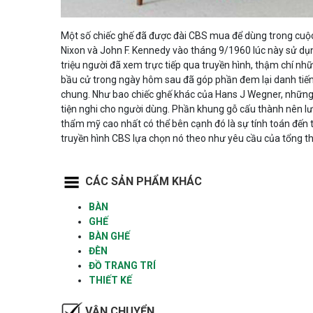
Một số chiếc ghế đã được đài CBS mua để dùng trong cuộc 
Nixon và John F. Kennedy vào tháng 9/1960 lúc này sử d
triệu người đã xem trực tiếp qua truyền hình, thậm chí n
bầu cử trong ngày hôm sau đã góp phần đem lại danh tiế
chung. Như bao chiếc ghế khác của Hans J Wegner, nhữn
tiện nghi cho người dùng. Phần khung gỗ cấu thành nên lư
thẩm mỹ cao nhất có thể bên cạnh đó là sự tính toán đến t
truyền hình CBS lựa chọn nó theo như yêu cầu của tổng th
CÁC SẢN PHẨM KHÁC
BÀN
GHẾ
BÀN GHẾ
ĐÈN
ĐỒ TRANG TRÍ
THIẾT KẾ
VẬN CHUYỂN