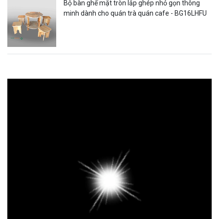
Bộ bàn ghế mặt tròn lắp ghép nhỏ gọn thông
minh dành cho quán trà quán cafe - BG16LHFU