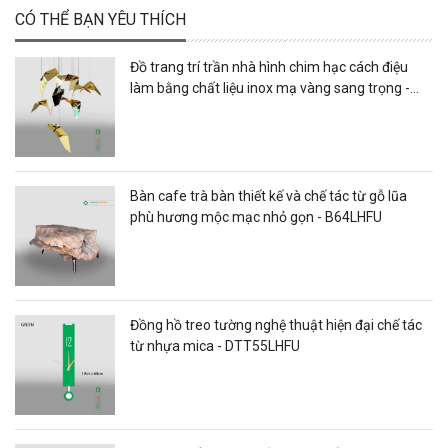
CÓ THỂ BẠN YÊU THÍCH
Đồ trang trí trần nhà hình chim hạc cách điệu
làm bằng chất liệu inox mạ vàng sang trọng -
DTT47LHFU
Bàn cafe trà bàn thiết kế và chế tác từ gỗ lũa
phù hương mộc mạc nhỏ gọn - B64LHFU
Đồng hồ treo tường nghệ thuật hiện đại chế tác
từ nhựa mica - DTT55LHFU