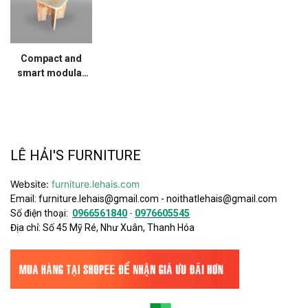
Compact and
smart modular
chair - G67LHFU
LÊ HẢI'S FURNITURE
Website:
furniture.lehais.com
Email:
furniture.lehais@gmail.com
-
noithatlehais@gmail.com
Số điện thoại:
0966561840
-
0976605545
Địa chỉ: Số 45 Mỹ Ré, Như Xuân, Thanh Hóa