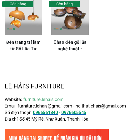
Còn hàng
Còn hàng
Đèn trang trí làm
Chao đèn gỗ lũa
từ Gỗ Lũa Tự
nghệ thuật -
Nhiên - D60LHFU
D59LHFU
LÊ HẢI'S FURNITURE
Website:
furniture.lehais.com
Email:
furniture.lehais@gmail.com
-
noithatlehais@gmail.com
Số điện thoại:
0966561840
-
0976605545
Địa chỉ: Số 45 Mỹ Ré, Như Xuân, Thanh Hóa