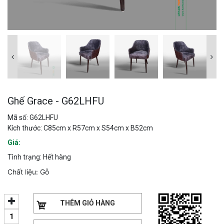
Ghế Grace - G62LHFU
Mã số: G62LHFU
Kích thước: C85cm x R57cm x S54cm x B52cm
Giá:
Tình trạng: Hết hàng
Chất liệu: Gỗ
THÊM GIỎ HÀNG